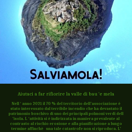
Aiutaci a far rifiorire la valle di bau 'e mela
Nell ‘ anno 2021 il 70 % del territorio dell'associazione è
stato interessato dal terribile incendio che ha devastato il
patrimonio boschivo di uno dei principali polmoni verdi dell
'isola. L ‘attività si è indirizzata in maniera prevalente al
contrasto al rischio erosione e alla pianificazione a lungo
termine affinchè una tale catastrofe non si riproduca. L'