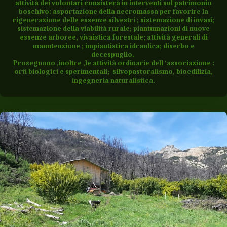
attività dei volontari consisterà in interventi sul patrimonio
boschivo: asportazione della necromassa per favorire la
rigenerazione delle essenze silvestri ; sistemazione di invasi;
sistemazione della viabilità rurale; piantumazioni di nuove
essenze arboree, vivaistica forestale; attività generali di
manutenzione ; impiantistica idraulica; diserbo e
decespuglio.
Proseguono ,inoltre ,le attività ordinarie dell ‘associazione :
orti biologici e sperimentali; silvopastoralismo, bioedilizia,
ingegneria naturalistica.