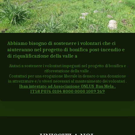
Abbiamo bisogno di sostenere i volontari che ci
aiuteranno nel progetto di bonifica post-incendio e
di riqualificazione della valle a
Aiutaci a sostenere i volontari impegnati nel progetto di bonifica e
riforestazione della valle .
Contattaci per una erogazione liberale in denaro o una donazione
in attrezzature e/o viveri necessari al mantenimento dei volontari .
Iban intestato ad Associazione ONLUS Bau Mela .
IT58 P076 0104 8000 0000 1009 269