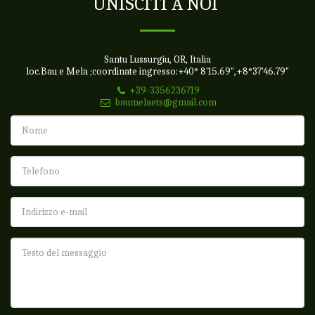
UNISCITI A NOI
Santu Lussurgiu, OR, Italia
loc.Bau e Mela ;coordinate ingresso:+40° 8'15.69",+8°37'46.79"
+39-3356236719
baumelaets@gmail.com